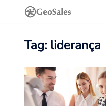
Pular
para
o
conteúdo
Tag:
liderança