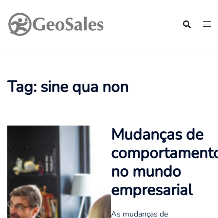
Pular
para
o
conteúdo
Tag:
sine qua non
Mudanças de
comportament
no mundo
empresarial
As mudanças de