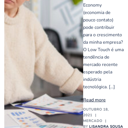
Economy
(economia de
pouco contato)
pode contribuir
para o crescimento
da minha empresa?
O Low Touch é uma
tendência de
mercado recente
esperado pela
indústria
tecnológica. […]
Read more
OUTUBRO 18,
2021
MERCADO
BY
LISANDRA SOUSA