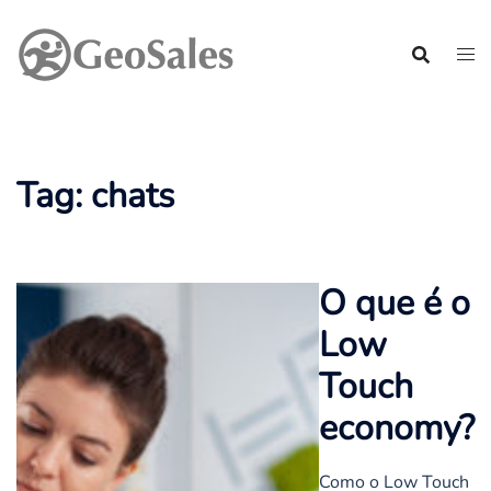
Pular
para
o
conteúdo
Tag:
chats
O que é o
Low
Touch
economy?
Como o Low Touch