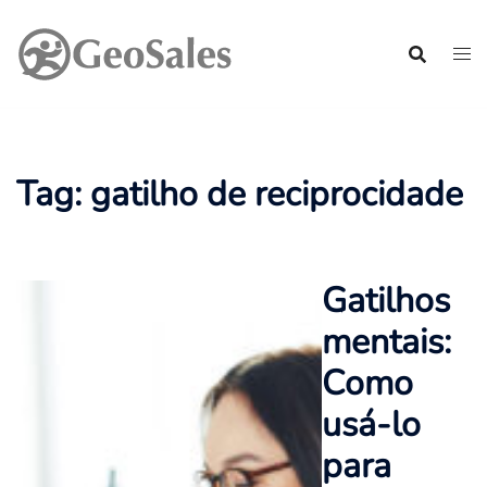
Pular
para
o
conteúdo
Tag:
gatilho de reciprocidade
Gatilhos
mentais:
Como
usá-lo
para